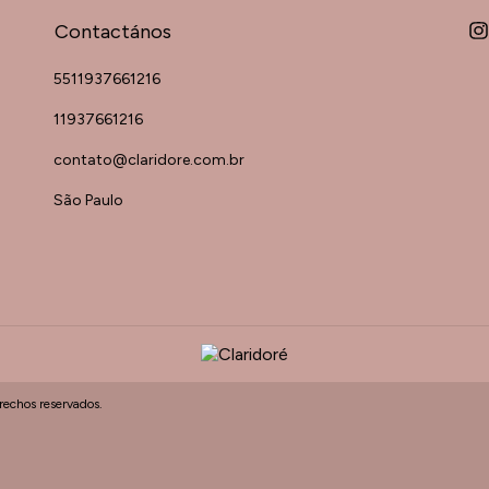
Contactános
5511937661216
11937661216
contato@claridore.com.br
São Paulo
echos reservados.