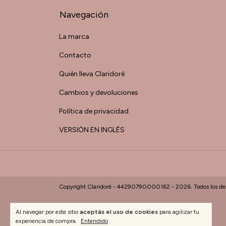
Navegación
La marca
Contacto
Quién lleva Claridoré
Cambios y devoluciones
Política de privacidad
VERSIÓN EN INGLÉS
Copyright Claridoré - 44290790000162 - 2026. Todos los der
Al navegar por este sitio
aceptás el uso de cookies
para agilizar tu
experiencia de compra.
Entendido