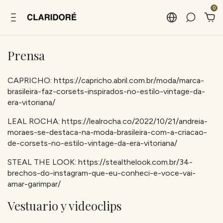
0
Prensa
CAPRICHO:
https://capricho.abril.com.br/moda/marca-
brasileira-faz-corsets-inspirados-no-estilo-vintage-da-
era-vitoriana/
LEAL ROCHA:
https://lealrocha.co/2022/10/21/andreia-
moraes-se-destaca-na-moda-brasileira-com-a-criacao-
de-corsets-no-estilo-vintage-da-era-vitoriana/
STEAL THE LOOK:
https://stealthelook.com.br/34-
brechos-do-instagram-que-eu-conheci-e-voce-vai-
amar-garimpar/
Vestuario y videoclips