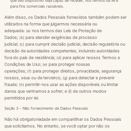
que seu dispositivo seja capaz de receber, nos termos da lei e
para fins comerciais razoáveis.
Além disso, os Dados Pessoais fornecidos também podem ser
utilizados na forma que julgarmos necessária ou
adequada:
nos termos das Leis de Proteção de
(a)
Dados;
para atender exigências de processo
(b)
judicial;
para cumprir decisão judicial, decisão regulatória ou
(c)
decisão de autoridades competentes, incluindo autoridades
fora do país de residência;
para aplicar nossos Termos e
(d)
Condições de Uso;
para proteger nossas
(e)
operações;
para proteger direitos, privacidade, segurança
(f)
nossos, seus ou de terceiros;
para detectar e prevenir
(g)
fraude;
permitir-nos usar as ações disponíveis ou limitar
(h)
danos que venhamos a sofrer; e (i) de outros modos
permitidos por lei.
Seção 3 - Não fornecimento de Dados Pessoais
Não há obrigatoriedade em compartilhar os Dados Pessoais
que solicitamos. No entanto, se você optar por não os