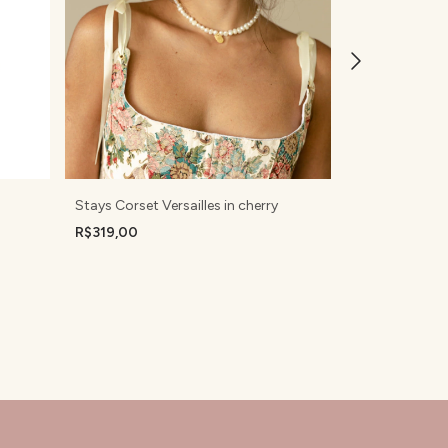
Stays Corset Versailles in cherry
Stays Corset V
R$319,00
R$319,00