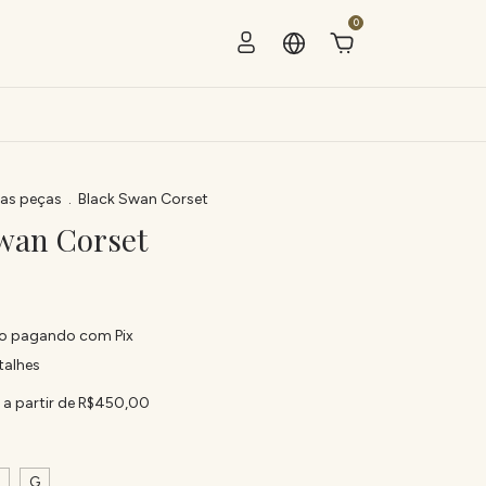
0
as peças
.
Black Swan Corset
wan Corset
o
pagando com Pix
talhes
s
a partir de
R$450,00
G