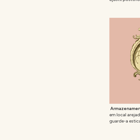
Armazenamen
em local areja
guarde-a estic