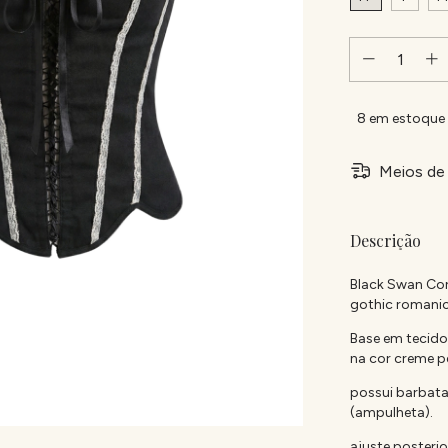
8
em estoque
Meios de 
Descrição
Black Swan Cor
gothic romani
Base em tecido
na cor creme p
possui barbata
(ampulheta).
ajuste posteri