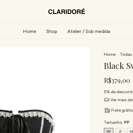
Home
Shop
Atelier / Sob medida
Home
.
Todas 
Black S
R$379,00
5% de descont
Ver mais de
Frete gráti
Tamanho:
PP
PP
P
M