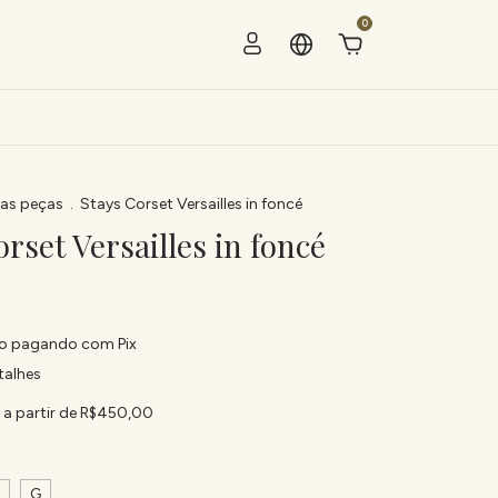
0
as peças
.
Stays Corset Versailles in foncé
rset Versailles in foncé
o
pagando com Pix
talhes
s
a partir de
R$450,00
G