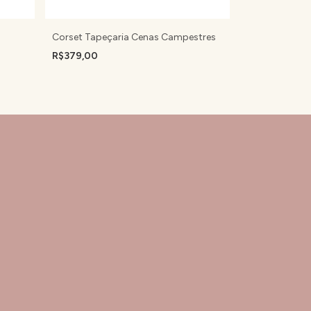
Corset Tapeçaria Cenas Campestres
Corset Belt
R$379,00
R$407,20
-
20
R$509,00