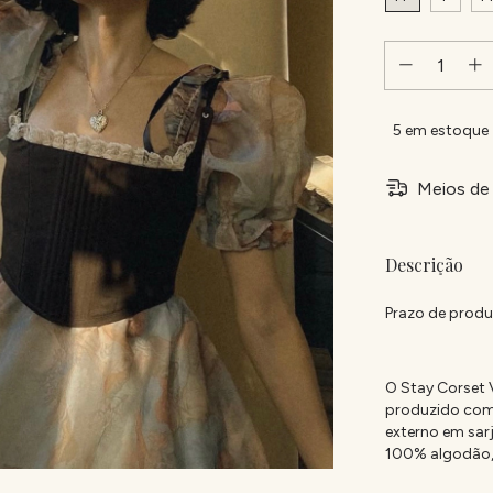
5
em estoque
Meios de 
Descrição
Prazo de produç
O Stay Corset V
produzido com 
externo em sar
100% algodão, 