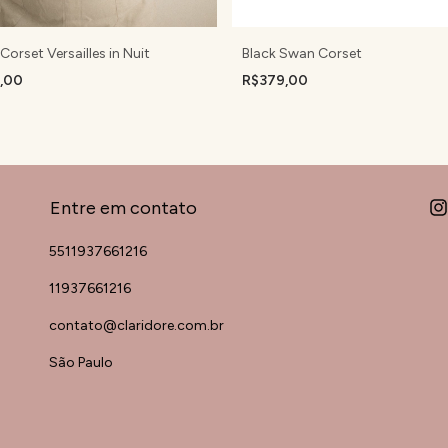
Corset Versailles in Nuit
Black Swan Corset
9,00
R$379,00
Entre em contato
5511937661216
11937661216
contato@claridore.com.br
São Paulo