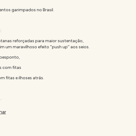
entos garimpados no Brasil.
:
atanas reforçadas para maior sustentação,
m um maravilhoso efeito ''push up'' aos seios.
pesponto,
s com fitas
 fitas e ilhoses atrás.
.
har