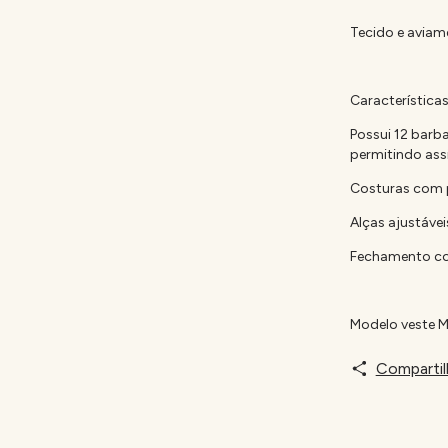
Tecido e aviam
Características
Possui 12 barb
permitindo assi
Costuras com 
Alças ajustávei
Fechamento com
Modelo veste M
Compartil