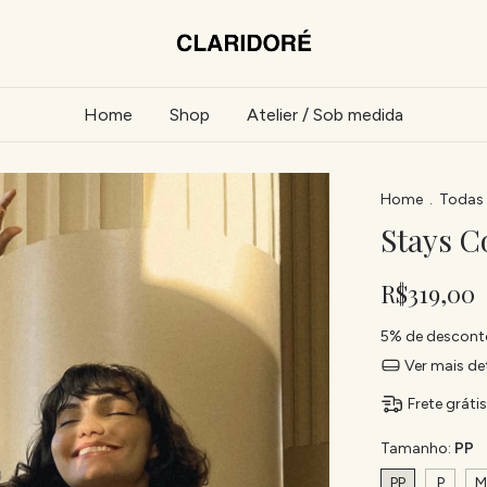
Home
Shop
Atelier / Sob medida
Home
.
Todas 
Stays Co
R$319,00
5% de descont
Ver mais de
Frete gráti
Tamanho:
PP
PP
P
M