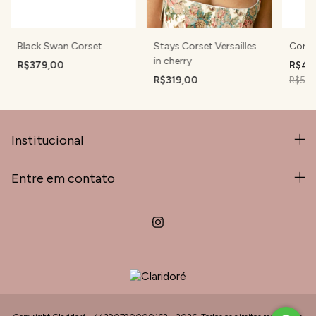
Black Swan Corset
Stays Corset Versailles
Corse
in cherry
R$379,00
R$40
R$319,00
R$509
Institucional
Entre em contato